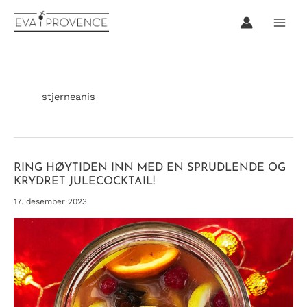
Hopp
rett
til
innholdet
stjerneanis
RING HØYTIDEN INN MED EN SPRUDLENDE OG
KRYDRET JULECOCKTAIL!
17. desember 2023