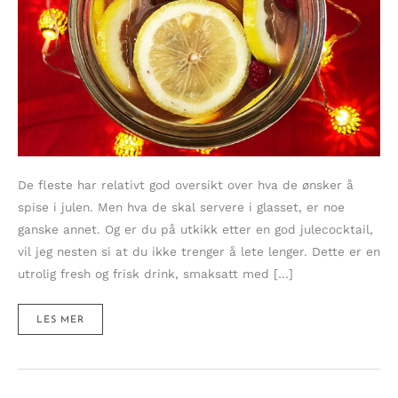
De fleste har relativt god oversikt over hva de ønsker å
spise i julen. Men hva de skal servere i glasset, er noe
ganske annet. Og er du på utkikk etter en god julecocktail,
vil jeg nesten si at du ikke trenger å lete lenger. Dette er en
utrolig fresh og frisk drink, smaksatt med […]
RING
LES MER
HØYTIDEN
INN
MED
EN
SPRUDLENDE
OG
KRYDRET
JULECOCKTAIL!