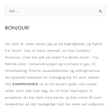
S
ø
k
BONJOUR!
e
t
t
For noen år siden satset jeg alt på kjærligheten, og flyttet
e
fra "store" Oslo til Saint Jeannet, en liten landsby i
r
Provence. Livet ble satt på hodet fra første stund – fra
:
hektisk jobb i reklamebransjen og «cortado to go», til
olivenhøsting, friterte squashblomster og tvillingmamma.
Min gryende interesse for matlaging ble for alvor vekket.
Hos
EVAiPROVENCE
vil du bli servert gode, men sunne
retter stort sett hver dag. Du vil finne inspirasjon til
prosjekter du kan dele med barna, og ikke minst få noen
smakebiter på det bedagelige livet her nede ved solkysten.