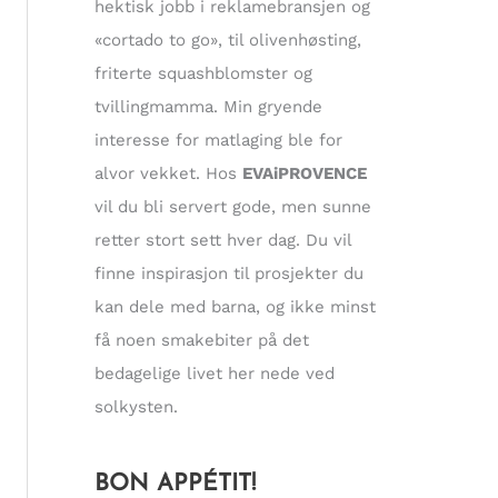
hektisk jobb i reklamebransjen og
«cortado to go», til olivenhøsting,
friterte squashblomster og
tvillingmamma. Min gryende
interesse for matlaging ble for
alvor vekket. Hos
EVAiPROVENCE
vil du bli servert gode, men sunne
retter stort sett hver dag. Du vil
finne inspirasjon til prosjekter du
kan dele med barna, og ikke minst
få noen smakebiter på det
bedagelige livet her nede ved
solkysten.
BON APPÉTIT!