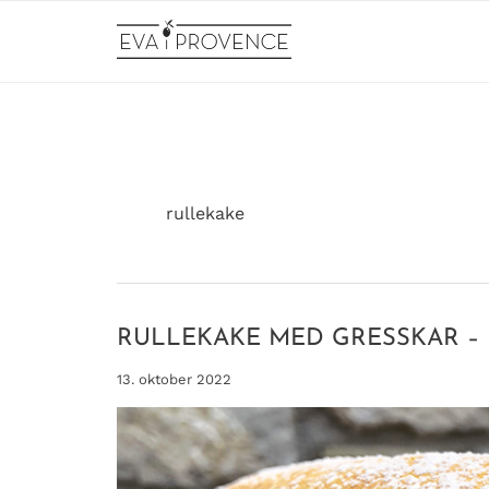
Hopp
rett
til
innholdet
rullekake
RULLEKAKE MED GRESSKAR – 
13. oktober 2022