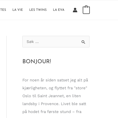
0
TTES
LA VIE
LES TWINS
LA EVA
S
ø
k
BONJOUR!
e
t
t
For noen år siden satset jeg alt på
e
kjærligheten, og flyttet fra "store"
r
Oslo til Saint Jeannet, en liten
:
landsby i Provence. Livet ble satt
på hodet fra første stund – fra