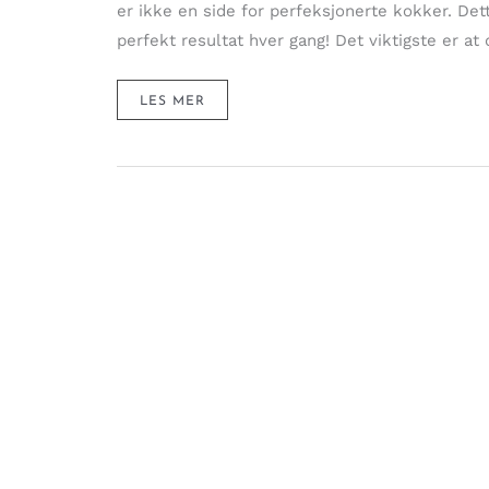
er ikke en side for perfeksjonerte kokker. Dett
perfekt resultat hver gang! Det viktigste er a
RULLEKAKE
LES MER
MED
GRESSKAR
–
ROLL
OVER,
PUMPKIN!
(SUKKERFRI)