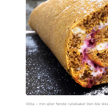
Vôila – min aller første rullekake! Den ble ik