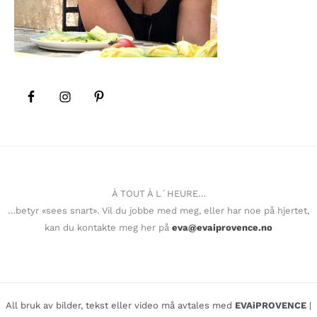
À TOUT À L´HEURE…
…betyr «sees snart». Vil du jobbe med meg, eller har noe på hjertet,
kan du kontakte meg her på
eva@evaiprovence.no
All bruk av bilder, tekst eller video må avtales med
EVAiPROVENCE
|