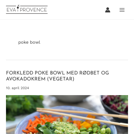
Hopp
rett
til
innholdet
poke bowl
FORKLEDD POKE BOWL MED RØDBET OG
AVOKADOKREM (VEGETAR)
10. april 2024