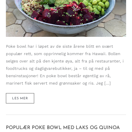
Poke bowl har i løpet av de siste årene blitt en svært
populær rett, som opprinnelig kommer fra Hawaii. Bollen
selges over alt på den kjente øya, alt fra på restauranter, i
foodtrucks og dagligvarebutikker, ja – til og med på
bensinstasjoner! En poke bowl består egentlig av rå,
marinert fisk servert med grønnsaker og ris. Jeg […]
FORKLEDD
LES MER
POKE
BOWL
MED
RØDBET
OG
AVOKADOKREM
(VEGETAR)
POPULÆR POKE BOWL MED LAKS OG QUINOA