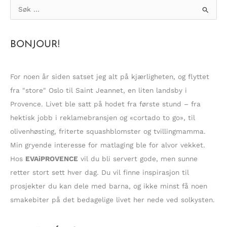
S
ø
k
BONJOUR!
e
t
t
For noen år siden satset jeg alt på kjærligheten, og flyttet
e
fra "store" Oslo til Saint Jeannet, en liten landsby i
r
Provence. Livet ble satt på hodet fra første stund – fra
:
hektisk jobb i reklamebransjen og «cortado to go», til
olivenhøsting, friterte squashblomster og tvillingmamma.
Min gryende interesse for matlaging ble for alvor vekket.
Hos
EVAiPROVENCE
vil du bli servert gode, men sunne
retter stort sett hver dag. Du vil finne inspirasjon til
prosjekter du kan dele med barna, og ikke minst få noen
smakebiter på det bedagelige livet her nede ved solkysten.