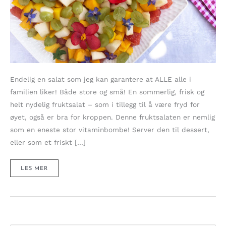
Endelig en salat som jeg kan garantere at ALLE alle i
familien liker! Både store og små! En sommerlig, frisk og
helt nydelig fruktsalat – som i tillegg til å være fryd for
øyet, også er bra for kroppen. Denne fruktsalaten er nemlig
som en eneste stor vitaminbombe! Server den til dessert,
eller som et friskt […]
FARGERIK
LES MER
OG
FRUKTBAR
FRUKTSALAT
AV
MANGO,
GRAPEFRUKT
OG
SPISELIGE
BLOMSTER