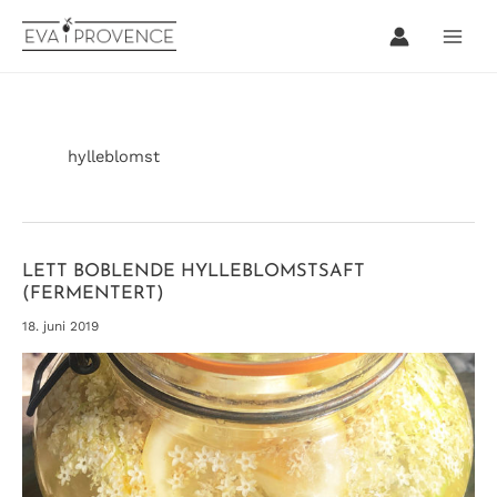
Hopp
rett
til
innholdet
hylleblomst
LETT BOBLENDE HYLLEBLOMSTSAFT
(FERMENTERT)
18. juni 2019