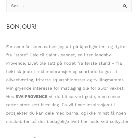
S
ø
k
BONJOUR!
e
t
t
For noen år siden satset jeg alt på kjærligheten, og flyttet
e
fra "store" Oslo til Saint Jeannet, en liten landsby i
r
Provence. Livet ble satt på hodet fra første stund – fra
:
hektisk jobb i reklamebransjen og «cortado to go», til
olivenhøsting, friterte squashblomster og tvillingmamma.
Min gryende interesse for matlaging ble for alvor vekket.
Hos
EVAiPROVENCE
vil du bli servert gode, men sunne
retter stort sett hver dag. Du vil finne inspirasjon til
prosjekter du kan dele med barna, og ikke minst få noen
smakebiter på det bedagelige livet her nede ved solkysten.