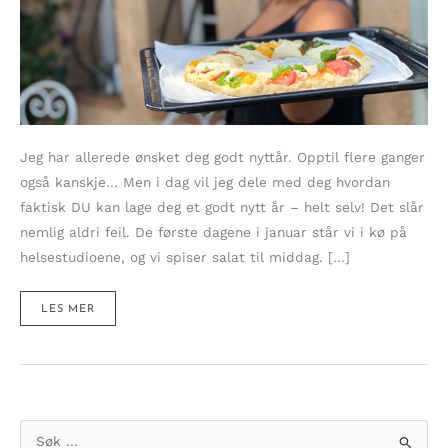
Jeg har allerede ønsket deg godt nyttår. Opptil flere ganger
også kanskje… Men i dag vil jeg dele med deg hvordan
faktisk DU kan lage deg et godt nytt år – helt selv! Det slår
nemlig aldri feil. De første dagene i januar står vi i kø på
helsestudioene, og vi spiser salat til middag. […]
GI
LES MER
DEG
SELV
ET
SUNT
&
GODT
NYTTÅR
–
SOM
VARER!
S