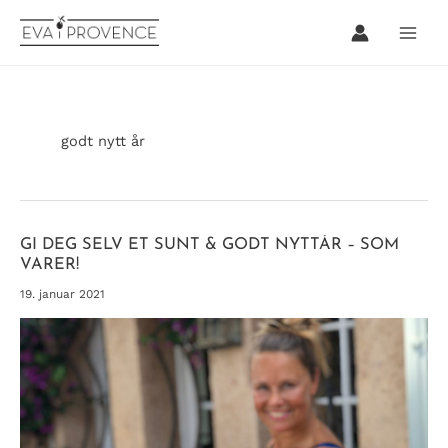
Hopp
rett
til
innholdet
godt nytt år
GI DEG SELV ET SUNT & GODT NYTTÅR – SOM
VARER!
19. januar 2021