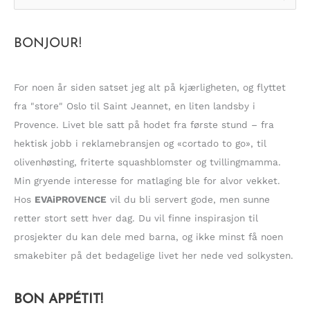
ø
k
BONJOUR!
e
t
t
For noen år siden satset jeg alt på kjærligheten, og flyttet
e
fra "store" Oslo til Saint Jeannet, en liten landsby i
r
Provence. Livet ble satt på hodet fra første stund – fra
:
hektisk jobb i reklamebransjen og «cortado to go», til
olivenhøsting, friterte squashblomster og tvillingmamma.
Min gryende interesse for matlaging ble for alvor vekket.
Hos
EVAiPROVENCE
vil du bli servert gode, men sunne
retter stort sett hver dag. Du vil finne inspirasjon til
prosjekter du kan dele med barna, og ikke minst få noen
smakebiter på det bedagelige livet her nede ved solkysten.
BON APPÉTIT!