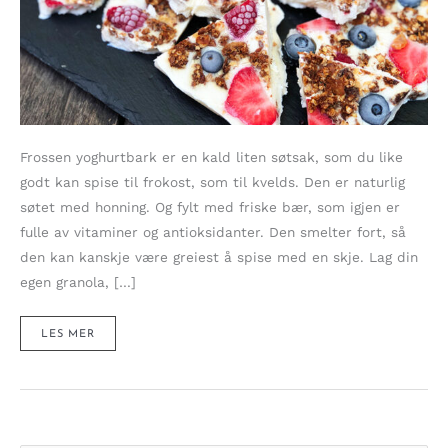
Frossen yoghurtbark er en kald liten søtsak, som du like
godt kan spise til frokost, som til kvelds. Den er naturlig
søtet med honning. Og fylt med friske bær, som igjen er
fulle av vitaminer og antioksidanter. Den smelter fort, så
den kan kanskje være greiest å spise med en skje. Lag din
egen granola, […]
FROSSEN
LES MER
YOGHURTBARK
MED
BÆR
OG
GRANOLA