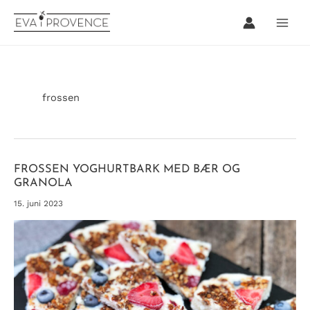
Hopp
rett
til
innholdet
frossen
FROSSEN YOGHURTBARK MED BÆR OG
GRANOLA
15. juni 2023