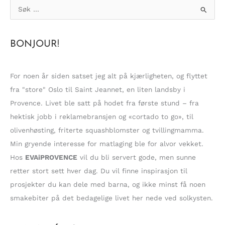
S
ø
k
BONJOUR!
e
t
t
For noen år siden satset jeg alt på kjærligheten, og flyttet
e
fra "store" Oslo til Saint Jeannet, en liten landsby i
r
Provence. Livet ble satt på hodet fra første stund – fra
:
hektisk jobb i reklamebransjen og «cortado to go», til
olivenhøsting, friterte squashblomster og tvillingmamma.
Min gryende interesse for matlaging ble for alvor vekket.
Hos
EVAiPROVENCE
vil du bli servert gode, men sunne
retter stort sett hver dag. Du vil finne inspirasjon til
prosjekter du kan dele med barna, og ikke minst få noen
smakebiter på det bedagelige livet her nede ved solkysten.