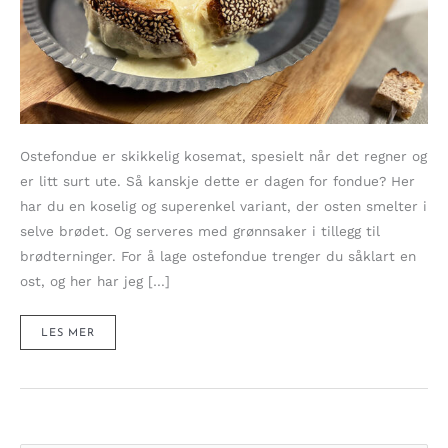
Ostefondue er skikkelig kosemat, spesielt når det regner og
er litt surt ute. Så kanskje dette er dagen for fondue? Her
har du en koselig og superenkel variant, der osten smelter i
selve brødet. Og serveres med grønnsaker i tillegg til
brødterninger. For å lage ostefondue trenger du såklart en
ost, og her har jeg […]
RUSTIKK
LES MER
OG
ENKEL
OSTEFONDUE
–
NYDELIG
KOSEMAT
NÅR
DET
ER
LITT
SURT