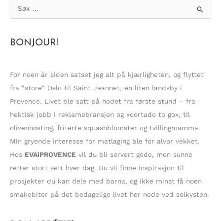
UTE!
S
ø
k
BONJOUR!
e
t
t
For noen år siden satset jeg alt på kjærligheten, og flyttet
e
fra "store" Oslo til Saint Jeannet, en liten landsby i
r
Provence. Livet ble satt på hodet fra første stund – fra
:
hektisk jobb i reklamebransjen og «cortado to go», til
olivenhøsting, friterte squashblomster og tvillingmamma.
Min gryende interesse for matlaging ble for alvor vekket.
Hos
EVAiPROVENCE
vil du bli servert gode, men sunne
retter stort sett hver dag. Du vil finne inspirasjon til
prosjekter du kan dele med barna, og ikke minst få noen
smakebiter på det bedagelige livet her nede ved solkysten.