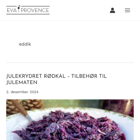
Hopp
rett
til
innholdet
eddik
JULEKRYDRET RØDKÅL – TILBEHØR TIL
JULEMATEN
2. desember 2024