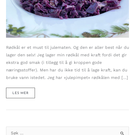
Rødkål er et must til julematen. Og den er aller best når du
lager den selv! Jeg lager min rødkål med kraft fordi det gir
ekstra god smak (i tillegg til å gi kroppen gode
næringsstoffer). Men har du ikke tid til å lage kraft, kan du
bruke vann istedet. Jeg har «julepimpet» rødkålen med […]
JULEKRYDRET
LES MER
RØDKÅL
–
TILBEHØR
TIL
JULEMATEN
S