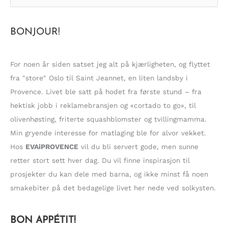
ø
k
BONJOUR!
e
t
t
For noen år siden satset jeg alt på kjærligheten, og flyttet
e
fra "store" Oslo til Saint Jeannet, en liten landsby i
r
Provence. Livet ble satt på hodet fra første stund – fra
:
hektisk jobb i reklamebransjen og «cortado to go», til
olivenhøsting, friterte squashblomster og tvillingmamma.
Min gryende interesse for matlaging ble for alvor vekket.
Hos
EVAiPROVENCE
vil du bli servert gode, men sunne
retter stort sett hver dag. Du vil finne inspirasjon til
prosjekter du kan dele med barna, og ikke minst få noen
smakebiter på det bedagelige livet her nede ved solkysten.
BON APPÉTIT!