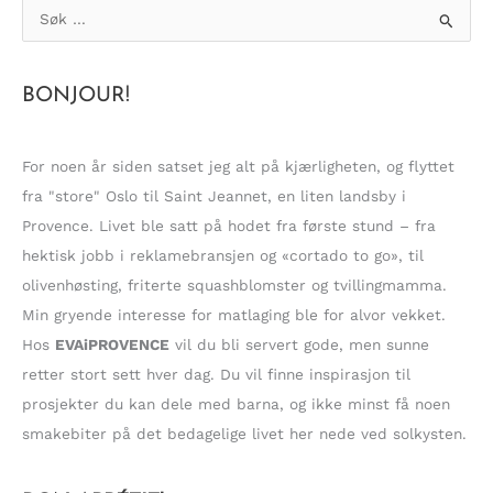
BLÅTT!
S
ø
k
BONJOUR!
e
t
t
For noen år siden satset jeg alt på kjærligheten, og flyttet
e
fra "store" Oslo til Saint Jeannet, en liten landsby i
r
Provence. Livet ble satt på hodet fra første stund – fra
:
hektisk jobb i reklamebransjen og «cortado to go», til
olivenhøsting, friterte squashblomster og tvillingmamma.
Min gryende interesse for matlaging ble for alvor vekket.
Hos
EVAiPROVENCE
vil du bli servert gode, men sunne
retter stort sett hver dag. Du vil finne inspirasjon til
prosjekter du kan dele med barna, og ikke minst få noen
smakebiter på det bedagelige livet her nede ved solkysten.