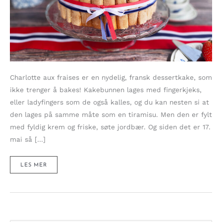
Charlotte aux fraises er en nydelig, fransk dessertkake, som
ikke trenger å bakes! Kakebunnen lages med fingerkjeks,
eller ladyfingers som de også kalles, og du kan nesten si at
den lages på samme måte som en tiramisu. Men den er fylt
med fyldig krem og friske, søte jordbær. Og siden det er 17.
mai så […]
CHARLOTTE
LES MER
AUX
FRAISES
–
NYDELIG
«NO
BAKE
CAKE»
I
RØDT,
HVITT
&