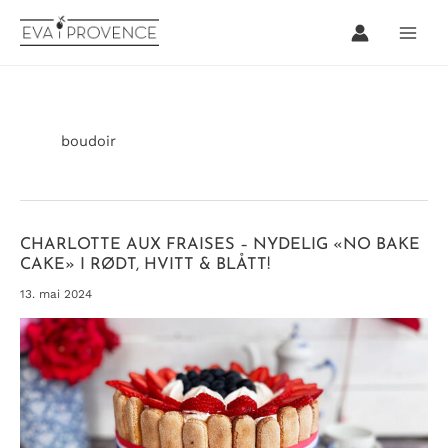
Hopp
rett
til
innholdet
boudoir
CHARLOTTE AUX FRAISES – NYDELIG «NO BAKE
CAKE» I RØDT, HVITT & BLÅTT!
13. mai 2024