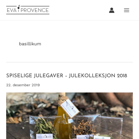
Hopp
rett
til
innholdet
basillikum
SPISELIGE JULEGAVER – JULEKOLLEKSJON 2018
22. desember 2019