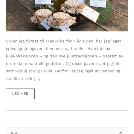
Siden jeg flyttet til Frankrike for 7 år siden, har jeg laget
spiselige julegaver til venner og familie. Hvert år har
julekolleksjonen – og den nye juletradisjonen – bestått av
en rekke smakfulle godbiter. Og disse gavene vet jeg blir
satt veldig stor pris på! Derfor vet jeg også at venner og
familie vil bli […]
SPISELIGE
LES MER
JULEGAVER
–
JULEKOLLEKSJON
2018
S