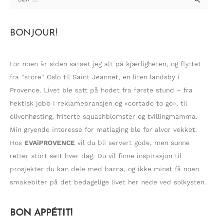
ø
k
BONJOUR!
e
t
t
For noen år siden satset jeg alt på kjærligheten, og flyttet
e
fra "store" Oslo til Saint Jeannet, en liten landsby i
r
Provence. Livet ble satt på hodet fra første stund – fra
:
hektisk jobb i reklamebransjen og «cortado to go», til
olivenhøsting, friterte squashblomster og tvillingmamma.
Min gryende interesse for matlaging ble for alvor vekket.
Hos
EVAiPROVENCE
vil du bli servert gode, men sunne
retter stort sett hver dag. Du vil finne inspirasjon til
prosjekter du kan dele med barna, og ikke minst få noen
smakebiter på det bedagelige livet her nede ved solkysten.
BON APPÉTIT!