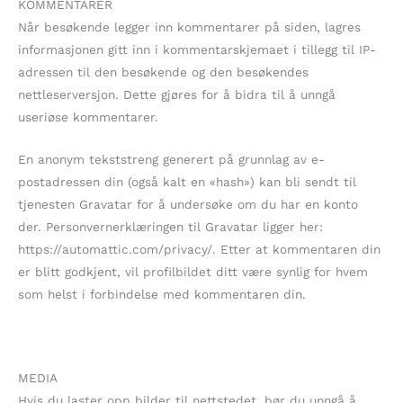
KOMMENTARER
Når besøkende legger inn kommentarer på siden, lagres
informasjonen gitt inn i kommentarskjemaet i tillegg til IP-
adressen til den besøkende og den besøkendes
nettleserversjon. Dette gjøres for å bidra til å unngå
useriøse kommentarer.
En anonym tekststreng generert på grunnlag av e-
postadressen din (også kalt en «hash») kan bli sendt til
tjenesten Gravatar for å undersøke om du har en konto
der. Personvernerklæringen til Gravatar ligger her:
https://automattic.com/privacy/. Etter at kommentaren din
er blitt godkjent, vil profilbildet ditt være synlig for hvem
som helst i forbindelse med kommentaren din.
MEDIA
Hvis du laster opp bilder til nettstedet, bør du unngå å