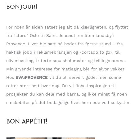
BONJOUR!
e
t
t
For noen år siden satset jeg alt på kjærligheten, og flyttet
e
fra "store" Oslo til Saint Jeannet, en liten landsby i
r
Provence. Livet ble satt på hodet fra første stund – fra
:
hektisk jobb i reklamebransjen og «cortado to go», til
olivenhøsting, friterte squashblomster og tvillingmamma.
Min gryende interesse for matlaging ble for alvor vekket.
Hos
EVAiPROVENCE
vil du bli servert gode, men sunne
retter stort sett hver dag. Du vil finne inspirasjon til
prosjekter du kan dele med barna, og ikke minst få noen
smakebiter på det bedagelige livet her nede ved solkysten.
BON APPÉTIT!