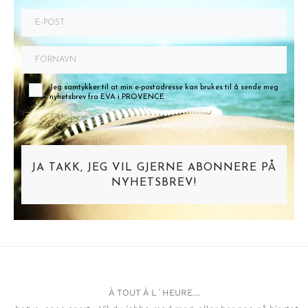
Jeg samtykker til at min e-postadresse kan brukes til å sende meg
nyhetsbrev fra EVA i PROVENCE
JA TAKK, JEG VIL GJERNE ABONNERE PÅ
NYHETSBREV!
À TOUT À L´HEURE…