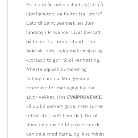
t
For noen år siden satset jeg alt på
e
kjærligheten, og flyttet fra "store"
r
Oslo til Saint Jeannet, en liten
:
landsby i Provence. Livet ble satt
på hodet fra første stund – fra
hektisk jobb i reklamebransjen og
«cortado to go», til olivenhøsting,
friterte squashblomster og
tvillingmamma. Min gryende
interesse for matlaging ble for
alvor vekket. Hos
EVAiPROVENCE
vil du bli servert gode, men sunne
retter stort sett hver dag. Du vil
finne inspirasjon til prosjekter du
kan dele med barna, og ikke minst