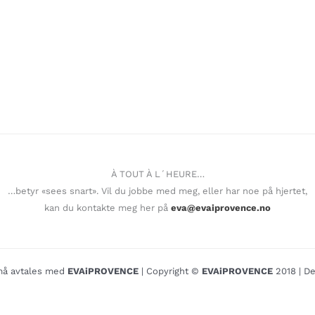
À TOUT À L´HEURE…
…betyr «sees snart». Vil du jobbe med meg, eller har noe på hjertet,
kan du kontakte meg her på
eva@evaiprovence.no
o må avtales med
EVAiPROVENCE
| Copyright ©
EVAiPROVENCE
2018 | De