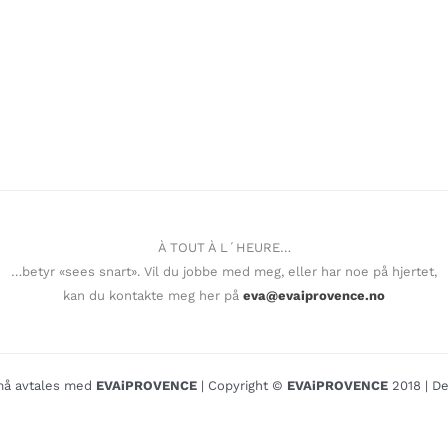
À TOUT À L´HEURE…
…betyr «sees snart». Vil du jobbe med meg, eller har noe på hjertet,
kan du kontakte meg her på
eva@evaiprovence.no
o må avtales med
EVAiPROVENCE
| Copyright ©
EVAiPROVENCE
2018 | De