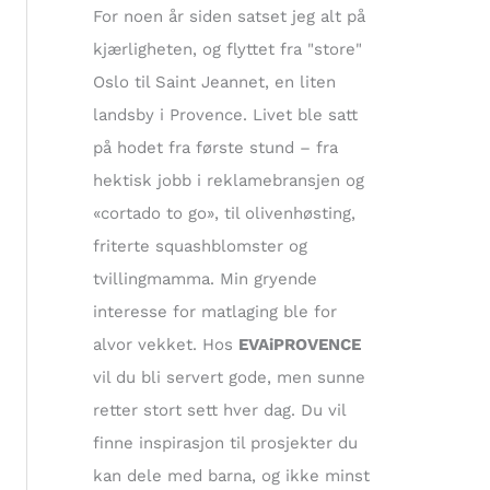
t
For noen år siden satset jeg alt på
e
kjærligheten, og flyttet fra "store"
r
Oslo til Saint Jeannet, en liten
:
landsby i Provence. Livet ble satt
på hodet fra første stund – fra
hektisk jobb i reklamebransjen og
«cortado to go», til olivenhøsting,
friterte squashblomster og
tvillingmamma. Min gryende
interesse for matlaging ble for
alvor vekket. Hos
EVAiPROVENCE
vil du bli servert gode, men sunne
retter stort sett hver dag. Du vil
finne inspirasjon til prosjekter du
kan dele med barna, og ikke minst