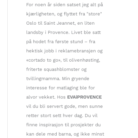
t
For noen år siden satset jeg alt på
e
kjærligheten, og flyttet fra "store"
r
Oslo til Saint Jeannet, en liten
:
landsby i Provence. Livet ble satt
på hodet fra første stund – fra
hektisk jobb i reklamebransjen og
«cortado to go», til olivenhøsting,
friterte squashblomster og
tvillingmamma. Min gryende
interesse for matlaging ble for
alvor vekket. Hos
EVAiPROVENCE
vil du bli servert gode, men sunne
retter stort sett hver dag. Du vil
finne inspirasjon til prosjekter du
kan dele med barna, og ikke minst