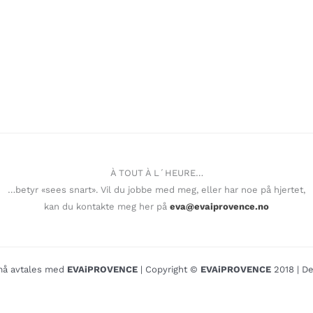
À TOUT À L´HEURE…
…betyr «sees snart». Vil du jobbe med meg, eller har noe på hjertet,
kan du kontakte meg her på
eva@evaiprovence.no
o må avtales med
EVAiPROVENCE
| Copyright ©
EVAiPROVENCE
2018 | De