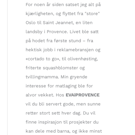
t
For noen år siden satset jeg alt på
e
kjærligheten, og flyttet fra "store"
r
Oslo til Saint Jeannet, en liten
:
landsby i Provence. Livet ble satt
på hodet fra første stund – fra
hektisk jobb i reklamebransjen og
«cortado to go», til olivenhøsting,
friterte squashblomster og
tvillingmamma. Min gryende
interesse for matlaging ble for
alvor vekket. Hos
EVAiPROVENCE
vil du bli servert gode, men sunne
retter stort sett hver dag. Du vil
finne inspirasjon til prosjekter du
kan dele med barna, og ikke minst