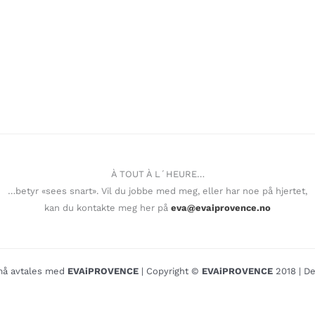
À TOUT À L´HEURE…
…betyr «sees snart». Vil du jobbe med meg, eller har noe på hjertet,
kan du kontakte meg her på
eva@evaiprovence.no
o må avtales med
EVAiPROVENCE
| Copyright ©
EVAiPROVENCE
2018 | De