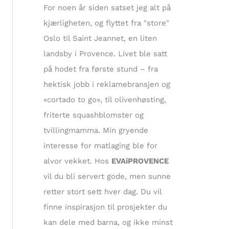
t
For noen år siden satset jeg alt på
e
kjærligheten, og flyttet fra "store"
r
Oslo til Saint Jeannet, en liten
:
landsby i Provence. Livet ble satt
på hodet fra første stund – fra
hektisk jobb i reklamebransjen og
«cortado to go», til olivenhøsting,
friterte squashblomster og
tvillingmamma. Min gryende
interesse for matlaging ble for
alvor vekket. Hos
EVAiPROVENCE
vil du bli servert gode, men sunne
retter stort sett hver dag. Du vil
finne inspirasjon til prosjekter du
kan dele med barna, og ikke minst