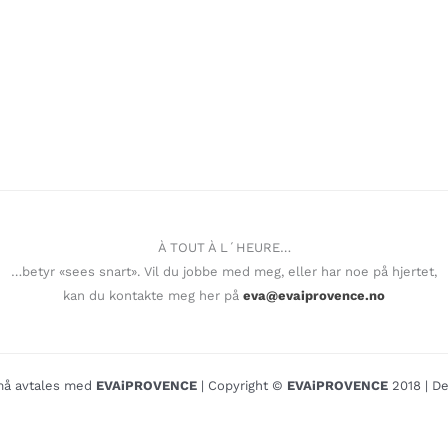
À TOUT À L´HEURE…
…betyr «sees snart». Vil du jobbe med meg, eller har noe på hjertet,
kan du kontakte meg her på
eva@evaiprovence.no
o må avtales med
EVAiPROVENCE
| Copyright ©
EVAiPROVENCE
2018 | De