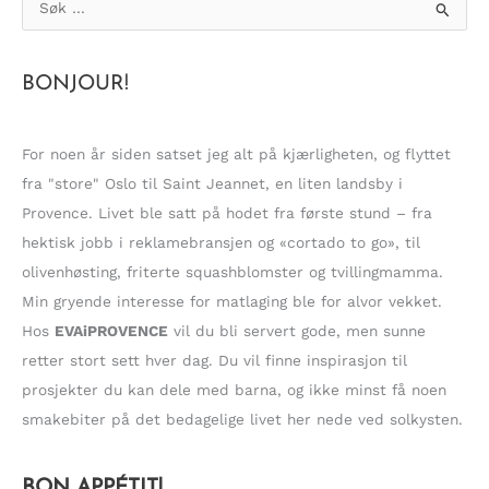
ø
k
BONJOUR!
e
t
t
For noen år siden satset jeg alt på kjærligheten, og flyttet
e
fra "store" Oslo til Saint Jeannet, en liten landsby i
r
Provence. Livet ble satt på hodet fra første stund – fra
:
hektisk jobb i reklamebransjen og «cortado to go», til
olivenhøsting, friterte squashblomster og tvillingmamma.
Min gryende interesse for matlaging ble for alvor vekket.
Hos
EVAiPROVENCE
vil du bli servert gode, men sunne
retter stort sett hver dag. Du vil finne inspirasjon til
prosjekter du kan dele med barna, og ikke minst få noen
smakebiter på det bedagelige livet her nede ved solkysten.
BON APPÉTIT!