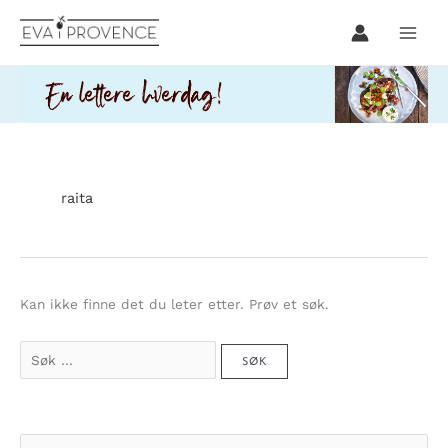
Hopp
rett
til
innholdet
raita
Kan ikke finne det du leter etter. Prøv et søk.
Søk
etter:
S