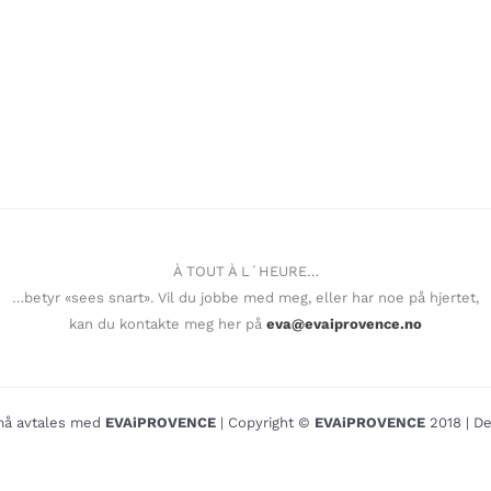
À TOUT À L´HEURE…
…betyr «sees snart». Vil du jobbe med meg, eller har noe på hjertet,
kan du kontakte meg her på
eva@evaiprovence.no
o må avtales med
EVAiPROVENCE
| Copyright ©
EVAiPROVENCE
2018 | De