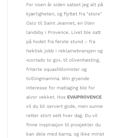
t
For noen år siden satset jeg alt på
e
kjærligheten, og flyttet fra "store"
r
Oslo til Saint Jeannet, en liten
:
landsby i Provence. Livet ble satt
på hodet fra første stund – fra
hektisk jobb i reklamebransjen og
«cortado to go», til olivenhøsting,
friterte squashblomster og
tvillingmamma. Min gryende
interesse for matlaging ble for
alvor vekket. Hos
EVAiPROVENCE
vil du bli servert gode, men sunne
retter stort sett hver dag. Du vil
finne inspirasjon til prosjekter du
kan dele med barna, og ikke minst