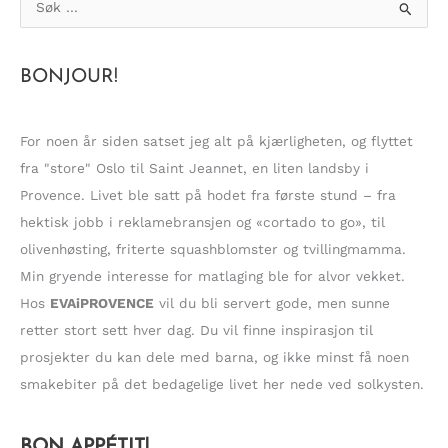
ø
k
BONJOUR!
e
t
t
For noen år siden satset jeg alt på kjærligheten, og flyttet
e
fra "store" Oslo til Saint Jeannet, en liten landsby i
r
Provence. Livet ble satt på hodet fra første stund – fra
:
hektisk jobb i reklamebransjen og «cortado to go», til
olivenhøsting, friterte squashblomster og tvillingmamma.
Min gryende interesse for matlaging ble for alvor vekket.
Hos
EVAiPROVENCE
vil du bli servert gode, men sunne
retter stort sett hver dag. Du vil finne inspirasjon til
prosjekter du kan dele med barna, og ikke minst få noen
smakebiter på det bedagelige livet her nede ved solkysten.
BON APPÉTIT!