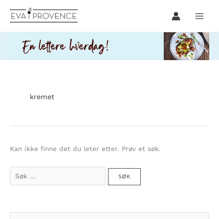
Hopp
rett
til
innholdet
kremet
Kan ikke finne det du leter etter. Prøv et søk.
Søk
etter:
S