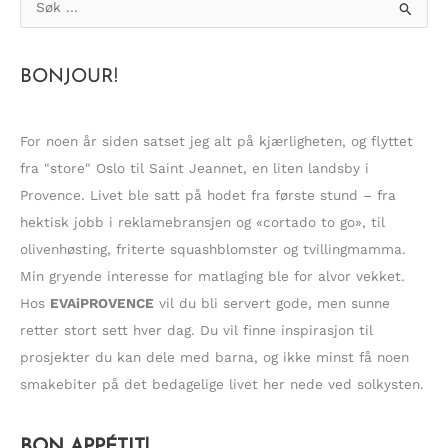
ø
k
BONJOUR!
e
t
t
For noen år siden satset jeg alt på kjærligheten, og flyttet
e
fra "store" Oslo til Saint Jeannet, en liten landsby i
r
Provence. Livet ble satt på hodet fra første stund – fra
:
hektisk jobb i reklamebransjen og «cortado to go», til
olivenhøsting, friterte squashblomster og tvillingmamma.
Min gryende interesse for matlaging ble for alvor vekket.
Hos
EVAiPROVENCE
vil du bli servert gode, men sunne
retter stort sett hver dag. Du vil finne inspirasjon til
prosjekter du kan dele med barna, og ikke minst få noen
smakebiter på det bedagelige livet her nede ved solkysten.
BON APPÉTIT!