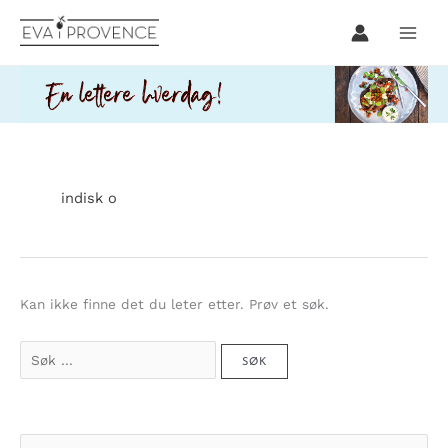
Hopp
rett
til
innholdet
indisk o
Kan ikke finne det du leter etter. Prøv et søk.
Søk
etter:
S