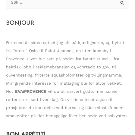
ø
k
BONJOUR!
e
t
t
For noen år siden satset jeg alt på kjærligheten, og flyttet
e
fra "store" Oslo til Saint Jeannet, en liten landsby i
r
Provence. Livet ble satt på hodet fra første stund – fra
:
hektisk jobb i reklamebransjen og «cortado to go», til
olivenhøsting, friterte squashblomster og tvillingmamma.
Min gryende interesse for matlaging ble for alvor vekket.
Hos
EVAiPROVENCE
vil du bli servert gode, men sunne
retter stort sett hver dag. Du vil finne inspirasjon til
prosjekter du kan dele med barna, og ikke minst få noen
smakebiter på det bedagelige livet her nede ved solkysten.
BON APPÉTIT!