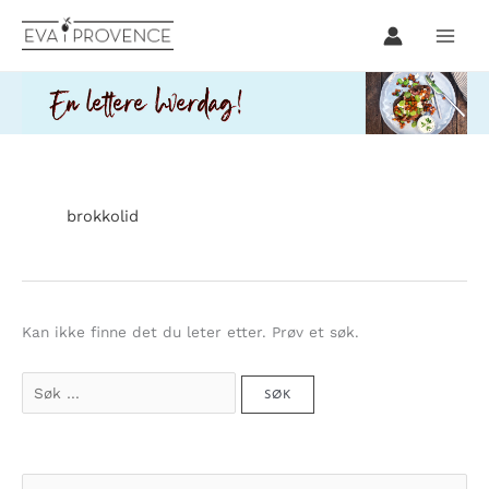
Hopp
rett
til
innholdet
brokkolid
Kan ikke finne det du leter etter. Prøv et søk.
Søk
etter:
S