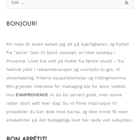
ø
k
BONJOUR!
e
t
t
For noen år siden satset jeg alt på kjærligheten, og flyttet
e
fra "store" Oslo til Saint Jeannet, en liten landsby i
r
Provence. Livet ble satt på hodet fra første stund – fra
:
hektisk jobb i reklamebransjen og «cortado to go», til
olivenhøsting, friterte squashblomster og tvillingmamma.
Min gryende interesse for matlaging ble for alvor vekket.
Hos
EVAiPROVENCE
vil du bli servert gode, men sunne
retter stort sett hver dag. Du vil finne inspirasjon til
prosjekter du kan dele med barna, og ikke minst få noen
smakebiter på det bedagelige livet her nede ved solkysten.
BON APPÉTIT!