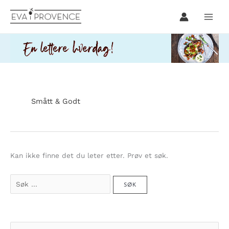
Hopp
rett
til
innholdet
Smått & Godt
Kan ikke finne det du leter etter. Prøv et søk.
Søk
etter:
S